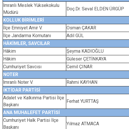
İmranlı Meslek Yüksekokulu
Doç.Dr. Seval ELDEN ÜRGÜP
Müdürü
KOLLUK BİRİMLERİ
İlçe Emniyet Amir V.
Osman ÇAKAR
İlçe Jandarma Komutanı
Adil GÜL
HÂKİMLER, SAVCILAR
Hâkim
Şeyma KADIOĞLU
Hâkim
Güleser ÇETİNKAYA
Cumhuriyet Savcısı
Cemil ÇINAR
NOTER
İmranlı Noter V.
Rahmi KAYHAN
İKTİDAR PARTİSİ
Adalet ve Kalkınma Partisi İlçe
Ferhat YURTTAŞ
Başkanı
ANA MUHALEFET PARTİSİ
Cumhuriyet Halk Partisi İlçe
Yılmaz ATMACA
Başkanı