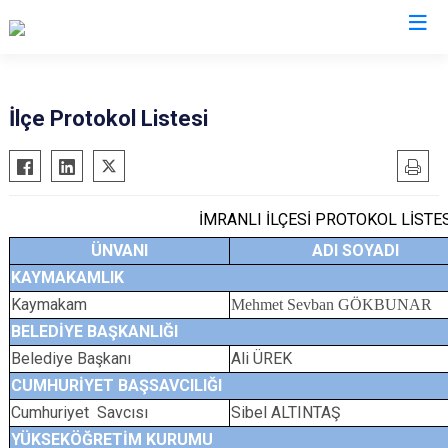
Sivas
İlçe Protokol Listesi
Akıncılar
İmranlı
Altınyayla
Kangal
Divriği
İMRANLI İLÇESİ PROTOKOL LİSTES
Koyulhisar
Doğanşar
ÜNVANI
Şarkışla
ADI SOYADI
KAYMAKAMLIK
Gemerek
Suşehri
Kaymakam
Mehmet Sevban GÖKBUNAR
Gölova
Ulaş
BELEDİYE BAŞKANLIĞI
Gürün
Yıldızeli
Belediye Başkanı
Ali ÜREK
Hafik
Zara
CUMHURİYET BAŞSAVCILIĞI
Cumhuriyet Savcısı
Sibel ALTINTAŞ
YÜKSEKÖĞRETİM KURUMU