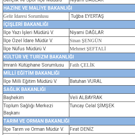
HAZİNE VE MALİYE BAKANLIĞI
Tuğba EYERTAŞ
Gelir İdaresi Sorumlusu
İÇİŞLERİ BAKANLIĞI
İlçe Yazı İşleri Müdürü V.
Niyami DAĞLAR
İlçe Özel İdare Müdür V.
Sinan ŞENGÜN
İlçe Nüfus Müdürü V.
Mehmet ŞEFTALİ
KÜLTÜR VE TURİZM BAKANLIĞI
İmranlı Kütüphane Sorumlusu
Fatih ÇELİK
MİLLİ EĞİTİM BAKANLIĞI
İlçe Milli Eğitim Müdürü V.
Batuhan VURAL
SAĞLIK BAKANLIĞI
Başhekim
Veli ALBAYRAK
Toplum Sağlığı Merkezi
Tuncay Celal ŞİM
Başkanı
TARIM VE ORMAN BAKANLIĞI
İlçe Tarım ve Orman Müdür V.
Fırat DENİZ