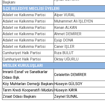
Başkanı
İLÇE BELEDİYE MECLİSİ ÜYELERİ
Adalet ve Kalkınma Partisi
Alper VURAL
Adalet ve Kalkınma Partisi
Muhammet Ali İŞLEYEN
Adalet ve Kalkınma Partisi
Kenan ALKAN
Adalet ve Kalkınma Partisi
Ahmet DEMİRER
Adalet ve Kalkınma Partisi
Eyüp DONA
Adalet ve Kalkınma Partisi
Caner İŞLER
Cumhuriyet Halk Partisi
Rıza BULUT
Cumhuriyet Halk Partisi
Oktay UĞURLU
MESLEK KURULUŞLARI
İmranlı Esnaf ve Sanatkarlar
Celalettin DEMİRER
Odası Bşk.
Köy Muhtarları Derneği Başkanı
Hüseyin GÜLSOY
Tarım Kredi Kooperatifi Müdürü
Hüseyin KAYA
Ziraat Odası Başkanı
Zeynel SUNAL