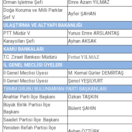
Orman İşletme Şefi
Emre Azam YILMAZ
Doğa Koruma ve Milli Parklar
Ayfer ŞAHAN
Şef V.
ULAŞTIRMA VE ALTYAPI BAKANLIĞI
PTT Müdür V.
Yunus Emre ARSLANTAŞ
Karayolları Şefi
Ayhan AKSAK
KAMU BANKALARI
T.C. Ziraat Bankası Müdürü
Ferhat YILMAZ
İL GENEL MECLİSİ ÜYELERİ
İl Genel Meclisi Üyesi
M. Kemal Gürler DEMİRTAŞ
İl Genel Meclisi Üyesi
Şenol YEŞİLYURT
TBMM GRUBU BULUNMAYAN PARTİ BAŞKANLARI
Anahtar Parti İlçe Başkanı
Özkan TAŞKIN
Büyük Birlik Partisi İlçe
Bülent ŞAHİN
Başkanı
Saadet Partisi İlçe .Başkanı
Yeniden Refah Partisi İlçe
Ayhan ÖZTÜRK