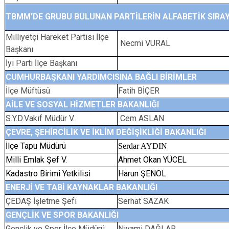
TBMM’DE GRUBU BULUNAN PARTİLERİN ALFABETİK SIRAY
Milliyetçi Hareket Partisi İlçe
Necmi VURAL
Başkanı
İyi Parti İlçe Başkanı
CUMHURBAŞKANI YARDIMCISINA BAĞLI BİRİMLER
İlçe Müftüsü
Fatih BİÇER
AİLE VE SOSYAL HİZMETLER BAKANLI
S.Y.D.Vakıf Müdür V.
Cem ASLAN
ÇEVRE, ŞEHİRCİLİK VE İKLİM DEĞİŞİKLİĞİ BAKANLIĞI
İlçe Tapu Müdürü
Serdar AYDIN
Milli Emlak Şef V.
Ahmet Okan YÜCEL
Kadastro Birimi Yetkilisi
Harun ŞENOL
ENERJİ VE TABİ KAYNAKLAR BAKANLIĞI
ÇEDAŞ İşletme Şefi
Serhat SAZAK
GENÇLİK VE SPOR BAKA
Gençlik ve Spor İlçe Müdürü
Niyami DAĞLAR