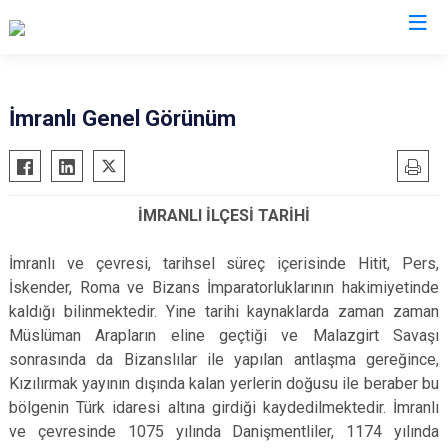
Sivas
İmranlı Genel Görünüm
Akıncılar
İmranlı
Altınyayla
Kangal
İMRANLI İLÇESİ TARİHİ
Divriği
Koyulhisar
Doğanşar
Şarkışla
İmranlı ve çevresi, tarihsel süreç içerisinde Hitit, Pers,
Gemerek
Suşehri
İskender, Roma ve Bizans İmparatorluklarının hakimiyetinde
kaldığı bilinmektedir. Yine tarihi kaynaklarda zaman zaman
Gölova
Ulaş
Müslüman Arapların eline geçtiği ve Malazgirt Savaşı
Gürün
Yıldızeli
sonrasında da Bizanslılar ile yapılan antlaşma gereğince,
Hafik
Zara
Kızılırmak yayının dışında kalan yerlerin doğusu ile beraber bu
bölgenin Türk idaresi altına girdiği kaydedilmektedir. İmranlı
ve çevresinde 1075 yılında Danişmentliler, 1174 yılında