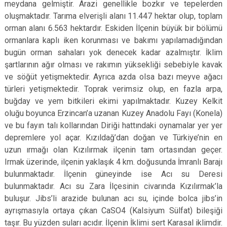
meydana gelmiştir. Arazi genellikle bozkır ve tepelerden
oluşmaktadır. Tarıma elverişli alanı 11.447 hektar olup, toplam
orman alanı 6.563 hektardır. Eskiden İlçenin büyük bir bölümü
ormanlara kaplı iken korunması ve bakımı yapılamadığından
bugün orman sahaları yok denecek kadar azalmıştır. İklim
şartlarının ağır olması ve rakımın yüksekliği sebebiyle kavak
ve söğüt yetişmektedir. Ayrıca azda olsa bazı meyve ağacı
türleri yetişmektedir. Toprak verimsiz olup, en fazla arpa,
buğday ve yem bitkileri ekimi yapılmaktadır. Kuzey Kelkit
oluğu boyunca Erzincan’a uzanan Kuzey Anadolu Fayı (Konela)
ve bu fayın talı kollarından Diriği hattındaki oynamalar yer yer
depremlere yol açar. Kızıldağ’dan doğan ve Türkiye’nin en
uzun ırmağı olan Kızılırmak ilçenin tam ortasından geçer.
Irmak üzerinde, ilçenin yaklaşık 4 km. doğusunda İmranlı Barajı
bulunmaktadır. İlçenin güneyinde ise Acı su Deresi
bulunmaktadır. Acı su Zara İlçesinin civarında Kızılırmak’la
buluşur. Jibs’li arazide bulunan acı su, içinde bolca jibs’in
ayrışmasıyla ortaya çıkan CaSO4 (Kalsiyum Sülfat) bileşiği
taşır. Bu yüzden suları acıdır. İlçenin İklimi sert Karasal iklimdir.