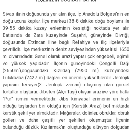
Sivas ilinin doğusunda yer alan ilçe, İç Anadolu Bölgesi’nin en
doğu ucunu kaplar. İlçe merkezi 38-8 dakika doğu boylamı ile
39-55 dakika kuzey enleminin kesiştiği noktada yer alır.
Batısında da Zara kuzeyinde Suşehri, güneyinde Divriği,
doğusunda Erzincan iline bağlı Refahiye ve İliç ilçeleriyle
çevrilidir. İlçe merkezinin deniz seviyesinden yükseltisi 1650
m. civarındadır. Genel olarak arazi yapısı çok engebeli, eğimli
ve yüksek yapıdadır. İlçenin güneyindeki Çengelli Dağı
(2650m.),doğusundaki Kızıldağ (2950 m.), kuzeyindeki
Lülükbaba (2427 m.) dağları en önemli yükseltilerdir. Jeolojik
yapısını tersiyer(3. Jeolojik zaman) oluşmuş olan görsel
tortullar oluşturur. Jibsten (Alçı Taşı) oluşan araziye yöre halkı
“Pur” ismini vermektedir. Jibs kimyasal erimenin en hızlı
olduğu taşlardan biri olduğu için (Karstik Arazi) bol miktarda
karstik şekil yer almaktadır. Mağaralar, dolinler, obruklar, obruk
gölleri ve daha çeşitli yer şekilleri oluşmuştur. İlçenin
bulunduğu düzlük Kızılırmak’ın oluşturduğu alüvyon dolgudan