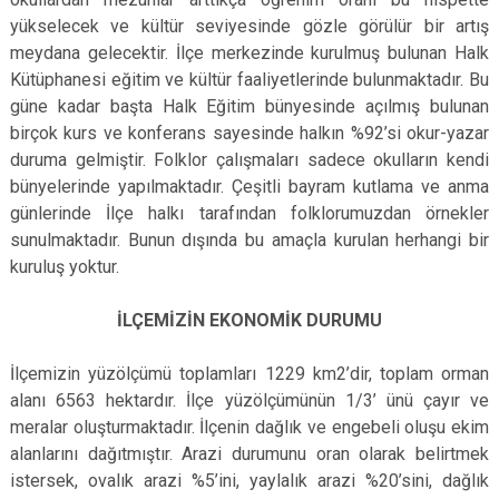
yükselecek ve kültür seviyesinde gözle görülür bir artış
meydana gelecektir. İlçe merkezinde kurulmuş bulunan Halk
Kütüphanesi eğitim ve kültür faaliyetlerinde bulunmaktadır. Bu
güne kadar başta Halk Eğitim bünyesinde açılmış bulunan
birçok kurs ve konferans sayesinde halkın %92’si okur-yazar
duruma gelmiştir. Folklor çalışmaları sadece okulların kendi
bünyelerinde yapılmaktadır. Çeşitli bayram kutlama ve anma
günlerinde İlçe halkı tarafından folklorumuzdan örnekler
sunulmaktadır. Bunun dışında bu amaçla kurulan herhangi bir
kuruluş yoktur.
İLÇEMİZİN EKONOMİK DURUMU
İlçemizin yüzölçümü toplamları 1229 km2’dir, toplam orman
alanı 6563 hektardır. İlçe yüzölçümünün 1/3’ ünü çayır ve
meralar oluşturmaktadır. İlçenin dağlık ve engebeli oluşu ekim
alanlarını dağıtmıştır. Arazi durumunu oran olarak belirtmek
istersek, ovalık arazi %5’ini, yaylalık arazi %20’sini, dağlık