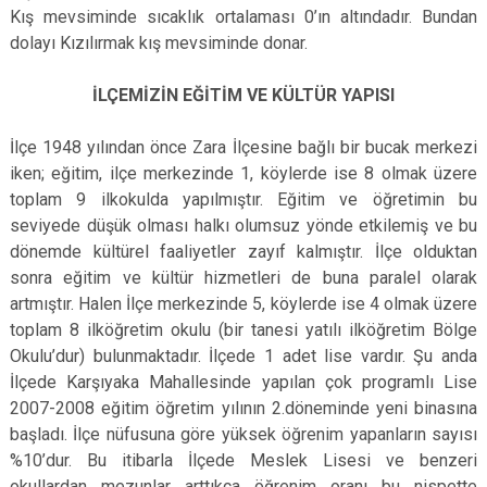
Kış mevsiminde sıcaklık ortalaması 0’ın altındadır. Bundan
dolayı Kızılırmak kış mevsiminde donar.
İLÇEMİZİN EĞİTİM VE KÜLTÜR YAPISI
İlçe 1948 yılından önce Zara İlçesine bağlı bir bucak merkezi
iken; eğitim, ilçe merkezinde 1, köylerde ise 8 olmak üzere
toplam 9 ilkokulda yapılmıştır. Eğitim ve öğretimin bu
seviyede düşük olması halkı olumsuz yönde etkilemiş ve bu
dönemde kültürel faaliyetler zayıf kalmıştır. İlçe olduktan
sonra eğitim ve kültür hizmetleri de buna paralel olarak
artmıştır. Halen İlçe merkezinde 5, köylerde ise 4 olmak üzere
toplam 8 ilköğretim okulu (bir tanesi yatılı ilköğretim Bölge
Okulu’dur) bulunmaktadır. İlçede 1 adet lise vardır. Şu anda
İlçede Karşıyaka Mahallesinde yapılan çok programlı Lise
2007-2008 eğitim öğretim yılının 2.döneminde yeni binasına
başladı. İlçe nüfusuna göre yüksek öğrenim yapanların sayısı
%10’dur. Bu itibarla İlçede Meslek Lisesi ve benzeri
okullardan mezunlar arttıkça öğrenim oranı bu nispette