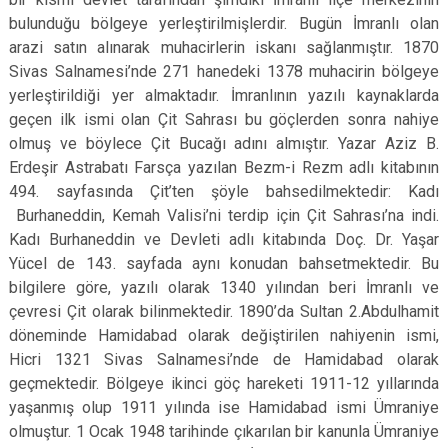
bulunduğu bölgeye yerleştirilmişlerdir. Bugün İmranlı olan
arazi satın alınarak muhacirlerin iskanı sağlanmıştır. 1870
Sivas Salnamesi’nde 271 hanedeki 1378 muhacirin bölgeye
yerleştirildiği yer almaktadır. İmranlının yazılı kaynaklarda
geçen ilk ismi olan Çit Sahrası bu göçlerden sonra nahiye
olmuş ve böylece Çit Bucağı adını almıştır. Yazar Aziz B.
Erdeşir Astrabatı Farsça yazılan Bezm-i Rezm adlı kitabının
494. sayfasında Çit’ten şöyle bahsedilmektedir: Kadı
Burhaneddin, Kemah Valisi’ni terdip için Çit Sahrası’na indi.
Kadı Burhaneddin ve Devleti adlı kitabında Doç. Dr. Yaşar
Yücel de 143. sayfada aynı konudan bahsetmektedir. Bu
bilgilere göre, yazılı olarak 1340 yılından beri İmranlı ve
çevresi Çit olarak bilinmektedir. 1890’da Sultan 2.Abdulhamit
döneminde Hamidabad olarak değiştirilen nahiyenin ismi,
Hicri 1321 Sivas Salnamesi’nde de Hamidabad olarak
geçmektedir. Bölgeye ikinci göç hareketi 1911-12 yıllarında
yaşanmış olup 1911 yılında ise Hamidabad ismi Ümraniye
olmuştur. 1 Ocak 1948 tarihinde çıkarılan bir kanunla Ümraniye