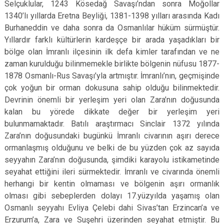
Selçuklular, 1243 Kösedağ Savaşı’ndan sonra Moğollar
1340’lı yıllarda Eretna Beyliği, 1381-1398 yılları arasında Kadı
Burhaneddin ve daha sonra da Osmanlılar hüküm sürmüştür.
Yıllardır farklı kültürlerin kardeşçe bir arada yaşadıkları bir
bölge olan İmranlı ilçesinin ilk defa kimler tarafından ve ne
zaman kurulduğu bilinmemekle birlikte bölgenin nüfusu 1877-
1878 Osmanlı-Rus Savaşı’yla artmıştır. İmranlı’nın, geçmişinde
çok yoğun bir orman dokusuna sahip olduğu bilinmektedir.
Devrinin önemli bir yerleşim yeri olan Zara’nın doğusunda
kalan bu yörede dikkate değer bir yerleşim yeri
bulunmamaktadır. Batılı araştırmacı Sinclair 1372 yılında
Zara’nın doğusundaki bugünkü İmranlı civarının aşırı derece
ormanlaşmış olduğunu ve belki de bu yüzden çok az sayıda
seyyahın Zara’nın doğusunda, şimdiki karayolu istikametinde
seyahat ettiğini ileri sürmektedir. İmranlı ve civarında önemli
herhangi bir kentin olmaması ve bölgenin aşırı ormanlık
olması gibi sebeplerden dolayı 17.yüzyılda yaşamış olan
Osmanlı seyyahı Evliya Çelebi dahi Sivas’tan Erzincan’a ve
Erzurum’a, Zara ve Suşehri üzerinden seyahat etmiştir. Bu