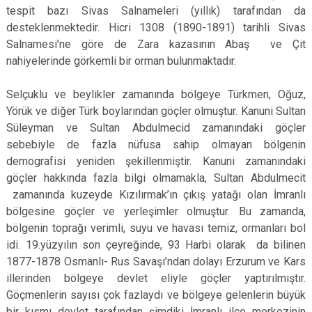
tespit bazı Sivas Salnameleri (yıllık) tarafından da
desteklenmektedir. Hicri 1308 (1890-1891) tarihli Sivas
Salnamesi’ne göre de Zara kazasının Abaş ve Çit
nahiyelerinde görkemli bir orman bulunmaktadır.
Selçuklu ve beylikler zamanında bölgeye Türkmen, Oğuz,
Yörük ve diğer Türk boylarından göçler olmuştur. Kanuni Sultan
Süleyman ve Sultan Abdulmecid zamanındaki göçler
sebebiyle de fazla nüfusa sahip olmayan bölgenin
demografisi yeniden şekillenmiştir. Kanuni zamanındaki
göçler hakkında fazla bilgi olmamakla, Sultan Abdulmecit
zamanında kuzeyde Kızılırmak’ın çıkış yatağı olan İmranlı
bölgesine göçler ve yerleşimler olmuştur. Bu zamanda,
bölgenin toprağı verimli, suyu ve havası temiz, ormanları bol
idi. 19.yüzyılın son çeyreğinde, 93 Harbi olarak da bilinen
1877-1878 Osmanlı- Rus Savaşı’ndan dolayı Erzurum ve Kars
illerinden bölgeye devlet eliyle göçler yaptırılmıştır.
Göçmenlerin sayısı çok fazlaydı ve bölgeye gelenlerin büyük
bir kısmı devlet tarafından şimdiki İmranlı ilçe merkezinin