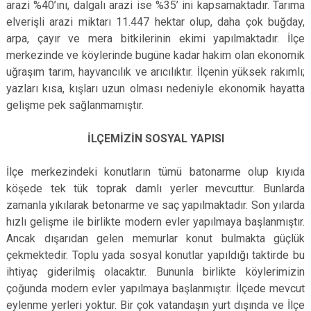
arazi %40’ını, dalgalı arazi ise %35’ ini kapsamaktadır. Tarıma
elverişli arazi miktarı 11.447 hektar olup, daha çok buğday,
arpa, çayır ve mera bitkilerinin ekimi yapılmaktadır. İlçe
merkezinde ve köylerinde bugüne kadar hakim olan ekonomik
uğraşım tarım, hayvancılık ve arıcılıktır. İlçenin yüksek rakımlı;
yazları kısa, kışları uzun olması nedeniyle ekonomik hayatta
gelişme pek sağlanmamıştır.
İLÇEMİZİN SOSYAL YAPISI
İlçe merkezindeki konutların tümü batonarme olup kıyıda
köşede tek tük toprak damlı yerler mevcuttur. Bunlarda
zamanla yıkılarak betonarme ve saç yapılmaktadır. Son yılarda
hızlı gelişme ile birlikte modern evler yapılmaya başlanmıştır.
Ancak dışarıdan gelen memurlar konut bulmakta güçlük
çekmektedir. Toplu yada sosyal konutlar yapıldığı taktirde bu
ihtiyaç giderilmiş olacaktır. Bununla birlikte köylerimizin
çoğunda modern evler yapılmaya başlanmıştır. İlçede mevcut
eylenme yerleri yoktur. Bir çok vatandaşın yurt dışında ve İlçe