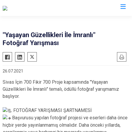
Sivas
"Yaşayan Güzellikleri İle İmranlı"
Fotoğraf Yarışması
Akıncılar
İmranlı
Altınyayla
Kangal
Divriği
Koyulhisar
26.07.2021
Doğanşar
Şarkışla
Sivas İçin 700 Fikir 700 Proje kapsamında "Yaşayan
Gemerek
Suşehri
Güzellikleri İle İmranlı" temalı, ödüllü fotoğraf yarışmamız
Gölova
Ulaş
başlıyor.
Gürün
Yıldızeli
Hafik
FOTOĞRAF YARIŞMASI ŞARTNAMESİ
Zara
Başvurusu yapılan fotoğraf projesi ve eserleri daha önce
hiçbir yerde yayınlanmamış olmalıdır. Daha önceki yıllarda,