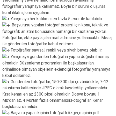
sergilenmiş veya herhangi bir mecrada yayınlanmış
fotoğraflar yarışmaya katılamaz. Böyle bir durum oluşursa
kural ihlali işlemi uygulanır.
Yarışmaya her katılımcı en fazla 5 eser ile katılabilir.
Başvurusu yapılan fotoğraf projesi için konu, teknik ve
fotoğrafik anlatım konusunda herhangi bir kısıtlama yoktur.
Fotoğraflar, ekte paylaşılan mail adresine yollanacaktır. Mesaj
ile gönderilen fotoğraflar kabul edilmez.
Fotoğraflar sayısal, renkli veya siyah beyaz olabilir.
Yarışmaya gönderilen fotoğrafın yapısı değiştirilmemiş
olmalıdır. Düzenleme programları ile başkalaştırılan,
orjinalinde olmayan objelerin eklendiği fotoğraflar yarışmaya
kabul edilemez.
Gönderilen fotoğraflar, 150-300 dpi çözünürlükte, 7-12
sıkıştırma kalitesinde JPEG olarak kaydedilip yollanmalıdır.
Kısa kenarı en az 2300 pixel olmalıdır. Dosya boyutu 1
Mb'dan az, 4 Mb'tan fazla olmamalıdır.Fotoğraflar, Kenar
boşluksuz olmalıdır.
Başvuru yapan kişinin fotoğraflı özgeçmişinin pdf